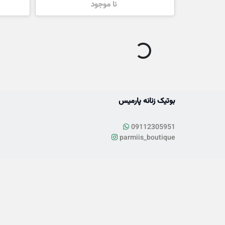
نا موجود
بوتیک زنانه پارمیس
09112305951
parmiis_boutique