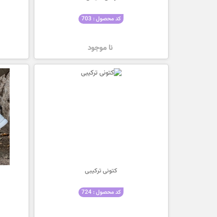
کد محصول : 703
نا موجود
کتونی ترکیبی
کد محصول : 724